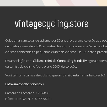
range:
This
€ 59,95
product
has
through
multiple
€ 69,95
variants.
The
options
may
.
be
Colecionar camisetas de ciclismo por 30 anos leva a uma coleção que po
chosen
de futebol - mais de 2.400 camisetas de ciclismo originais de 62 países. 
on
ciclismo conhecidas a pequenos clubes de ciclismo. De 1952 até o presen
the
product
page
Em associação com
Ciclismo retrô da Connecting Minds BV
agora podemos
da camisa de ciclismo (para o ano 2000) da coleção.
Você tem uma camisa de ciclismo que ainda não está na minha coleção?
Entre em contato conosco >
Câmara de Comércio: 17187839
Número de IVA: NL816079596B01