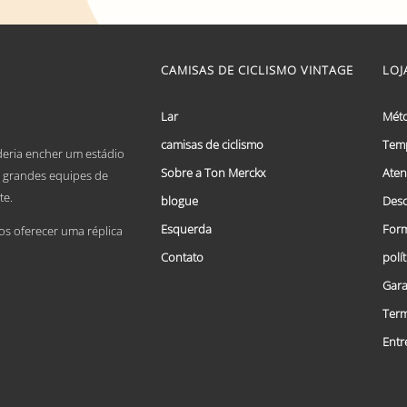
range:
This
€ 59,95
product
has
through
multiple
CAMISAS DE CICLISMO VINTAGE
LOJ
€ 69,95
variants.
The
options
Lar
Mét
may
camisas de ciclismo
Temp
be
deria encher um estádio
chosen
Sobre a Ton Merckx
Aten
De grandes equipes de
on
te.
the
blogue
Desc
product
Esquerda
Form
page
 oferecer uma réplica
Contato
polí
Gara
Term
Entr