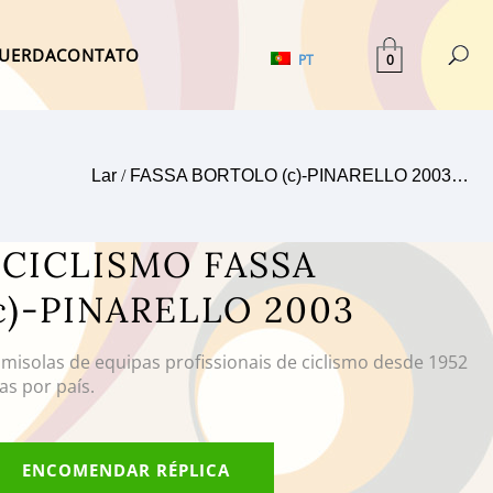
UERDA
CONTATO
0
PT
Lar
/
FASSA BORTOLO (c)-PINARELLO 2003…
 CICLISMO FASSA
c)-PINARELLO 2003
amisolas de equipas profissionais de ciclismo desde 1952
as por país.
ENCOMENDAR RÉPLICA