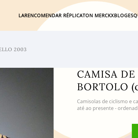
LAR
ENCOMENDAR RÉPLICA
TON MERCKX
BLOG
ESQ
ELLO 2003
CAMISA DE
BORTOLO (
Camisolas de ciclismo e c
até ao presente - ordenad