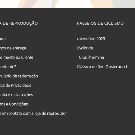
range:
This
€ 59,95
product
has
through
multiple
A DE REPRODUÇÃO
PASSEIOS DE CICLISMO
€ 69,95
variants.
The
options
odo
calendário 2023
may
os de entrega
Cyclitride
be
chosen
dimento ao Cliente
TC Guilhermina
on
the
ontente?
Clássico de Bert Oosterbosch
product
ulário de reclamação
page
tica de Privacidade
ntia e reclamações
os e Condições
e em contato com a loja de reprodutor