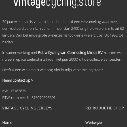
Deze
optie
kan
.
gekozen
30 jaar wielershirts verzamelen, dat leidt tot een verzameling waarmee je
worden
een voetbalstadion kan vullen - meer dan 2400 originele wielershirts uit 62
op
landen. Van bekende grote wielerteams tot kleine wielerclubs. Uit 1952 tot
de
productpagina
heden.
In samenwerking met
Retro Cycling van Connecting Minds BV
kunnen we
nu een replica wielershirts (voor het jaar 2000) uit de collectie aanbieden.
Heeft u een wielershirt wat nog niet in mijn verzameling staat?
Neem contact op >
KvK: 17187839
BTW-nummer: NL816079596B01
VINTAGE CYCLING JERSEYS
REPRODUCTIE SHOP
Home
Werkwijze