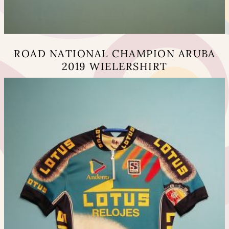
ROAD NATIONAL CHAMPION ARUBA
2019 WIELERSHIRT
Dit
product
heeft
meerdere
variaties.
Deze
optie
kan
gekozen
worden
op
de
productpagina