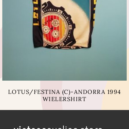
LOTUS/FESTINA (C)-ANDORRA 1994
WIELERSHIRT
Dit
product
heeft
meerdere
variaties.